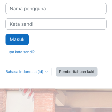
Nama pengguna
Kata sandi
Masuk
Lupa kata sandi?
Bahasa Indonesia ‎(id)‎
Pemberitahuan kuki